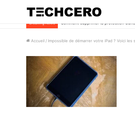
Impossible d’ouvrir un fichier Excel ? Voi
Breaking News
Accueil
/
Impossible de démarrer votre iPad ? Voici les s