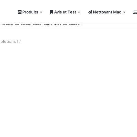
Produits
Avis et Test
Nettoyant Mac
ci 7 solutions !
olutions !
/