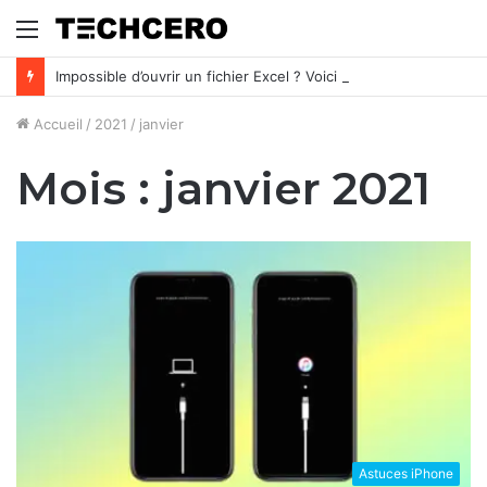
Menu
Impossible d’ouvrir un fichier Excel ? Voici 7 solutions !
Accueil
/
2021
/
janvier
Mois :
janvier 2021
Astuces iPhone