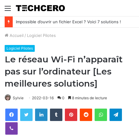
Menu
[RÉSOLU] L’ordinateur est allumé mais l’écran reste noir
Accueil
/
Logiciel Pilotes
Logiciel Pilotes
Le réseau Wi-Fi n’apparaît
pas sur l’ordinateur [Les
meilleures solutions]
Sylvie
2022-03-16
0
8 minutes de lecture
Facebook
Twitter
Linkedin
Tumblr
Pinterest
Reddit
WhatsApp
Telegram
Viber