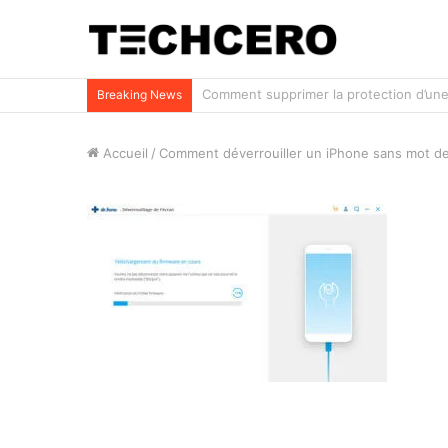
Impossible d’ouvrir un fichier Excel ? Voi
Breaking News
Accueil
/
Comment déverrouiller un iPhone sans mot d