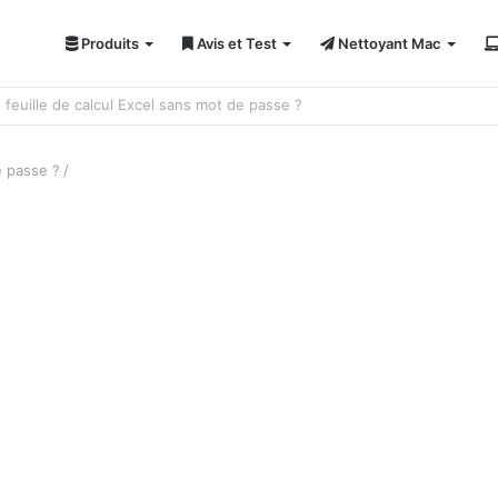
Produits
Avis et Test
Nettoyant Mac
ci 7 solutions !
e passe ?
/