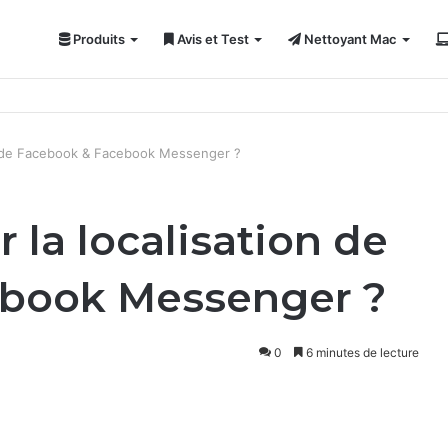
Produits
Avis et Test
Nettoyant Mac
ci 7 solutions !
n de Facebook & Facebook Messenger ?
la localisation de
ebook Messenger ?
0
6 minutes de lecture