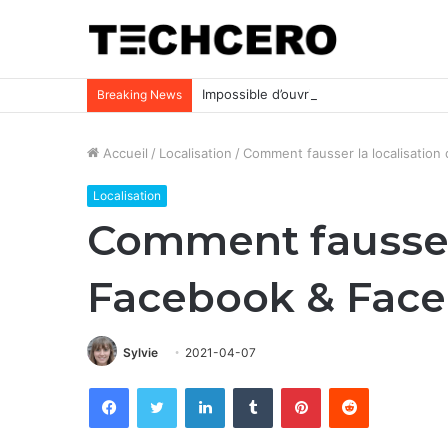
Impossible d’ouvrir un fichier Excel ? Voi
Breaking News
Accueil
/
Localisation
/
Comment fausser la localisatio
Localisation
Comment fausser 
Facebook & Fac
Sylvie
2021-04-07
Facebook
Twitter
Linkedin
Tumblr
Pinterest
Reddit