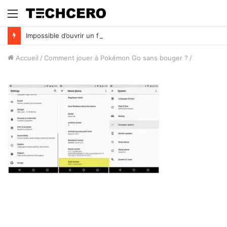
Menu
Impossible d’ouvrir un fichier Excel ? Voici 7 solutions !
Accueil
/
Comment jouer à Pokémon Go sans bouger ?
/