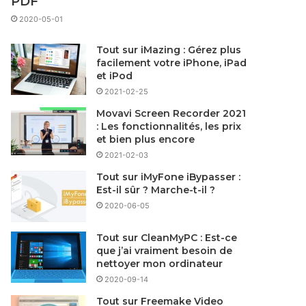
PDF
2020-05-01
Tout sur iMazing : Gérez plus
facilement votre iPhone, iPad
et iPod
2021-02-25
Movavi Screen Recorder 2021
: Les fonctionnalités, les prix
et bien plus encore
2021-02-03
Tout sur iMyFone iBypasser :
Est-il sûr ? Marche-t-il ?
2020-06-05
Tout sur CleanMyPC : Est-ce
que j’ai vraiment besoin de
nettoyer mon ordinateur
2020-09-14
Tout sur Freemake Video