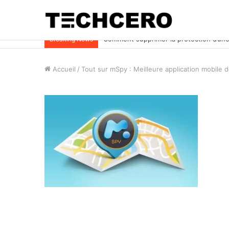
Impossible d’ouvrir un fichier Excel ? Voi
Breaking News
Accueil
/
Tout sur mSpy : Meilleure application mobile 