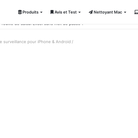
Produits
Avis et Test
Nettoyant Mac
ci 7 solutions !
de surveillance pour iPhone & Android
/