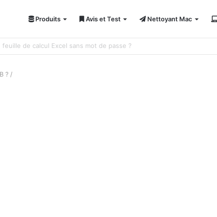
Produits
Avis et Test
Nettoyant Mac
ci 7 solutions !
B ?
/