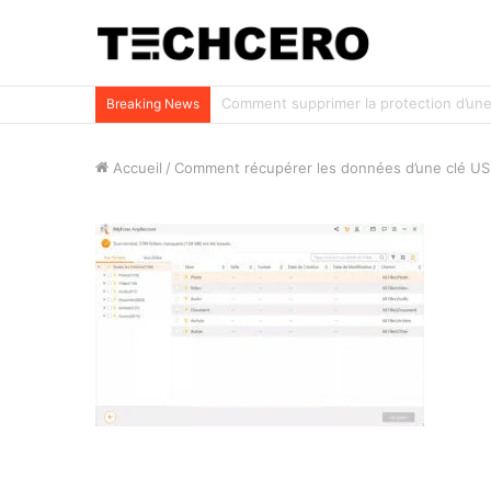
Impossible d’ouvrir un fichier Excel ? Voi
Breaking News
Accueil
/
Comment récupérer les données d’une clé US