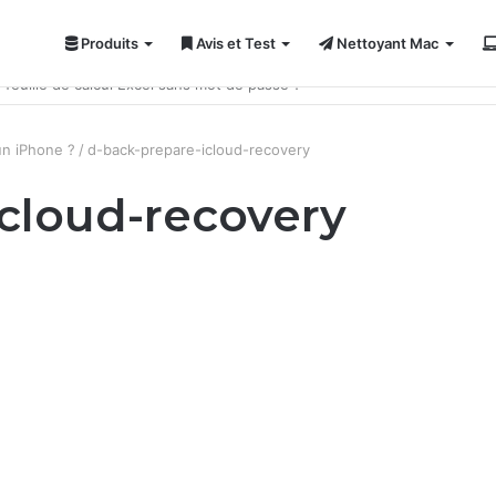
Produits
Avis et Test
Nettoyant Mac
ci 7 solutions !
un iPhone ?
/
d-back-prepare-icloud-recovery
cloud-recovery