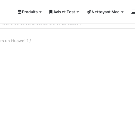
Produits
Avis et Test
Nettoyant Mac
feuille de calcul Excel sans mot de passe ?
rs un Huawei ?
/