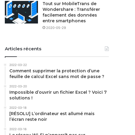
Tout sur MobileTrans de
Wondershare : Transférer
facilement des données
entre smartphones
2020-05-29
Articles récents
2022-03-22
Comment supprimer la protection d’une
feuille de calcul Excel sans mot de passe ?
2022-03-20
Impossible d’ouvrir un fichier Excel ? Voici 7
solutions !
2022-03-18
[RÉSOLU] L’ordinateur est allumé mais
l’écran reste noir
2022-03-16
Le réseau Wi-Fi n’apparaît pas sur