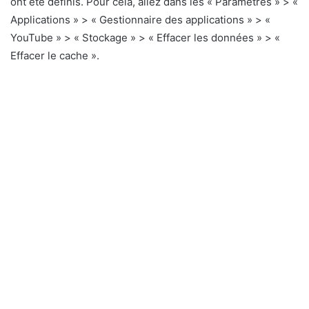
ont été définis. Pour cela, allez dans les « Paramètres » > «
Applications » > « Gestionnaire des applications » > «
YouTube » > « Stockage » > « Effacer les données » > «
Effacer le cache ».