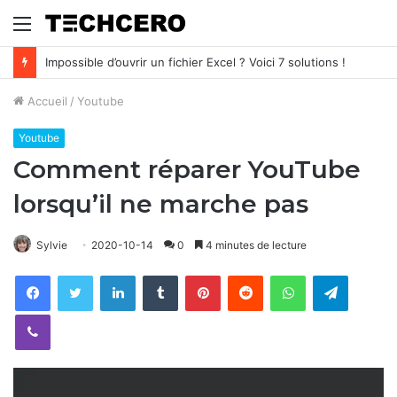
Menu
Impossible d’ouvrir un fichier Excel ? Voici 7 solutions !
Accueil
/
Youtube
Youtube
Comment réparer YouTube
lorsqu’il ne marche pas
Sylvie
2020-10-14
0
4 minutes de lecture
Facebook
Twitter
Linkedin
Tumblr
Pinterest
Reddit
WhatsApp
Telegram
Viber