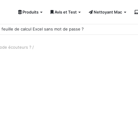
Produits
Avis et Test
Nettoyant Mac
ci 7 solutions !
ode écouteurs ?
/