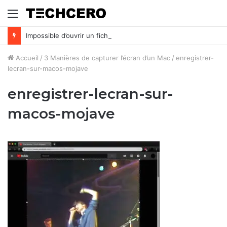
Menu
Impossible d’ouvrir un fichier Excel ? Voici 7 solutions !
Accueil
/
3 Manières de capturer l’écran d’un Mac
/
enregistrer-
lecran-sur-macos-mojave
enregistrer-lecran-sur-
macos-mojave