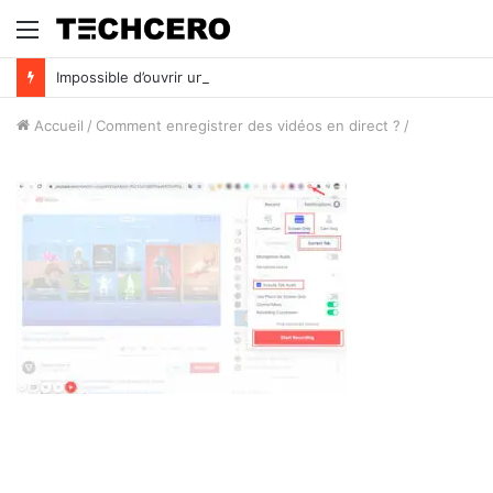
Menu
Impossible d’ouvrir un fichier Excel ? Voici 7 solutions !
Accueil
/
Comment enregistrer des vidéos en direct ?
/