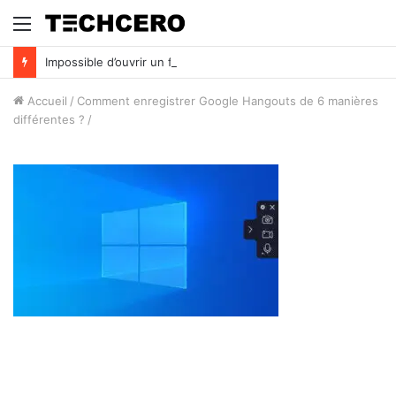
Menu
Impossible d’ouvrir un fichier Excel ? Voici 7 solutions !
Accueil
/
Comment enregistrer Google Hangouts de 6 manières
différentes ?
/