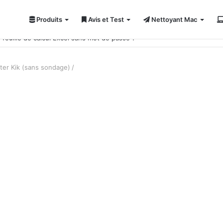
Produits
Avis et Test
Nettoyant Mac
feuille de calcul Excel sans mot de passe ?
ter Kik (sans sondage)
/