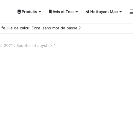
Produits
Avis et Test
Nettoyant Mac
ci 7 solutions !
o 2021 : Spoofer et Joystick
/