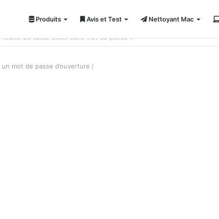
Produits
Avis et Test
Nettoyant Mac
ci 7 solutions !
r un mot de passe d’ouverture
/