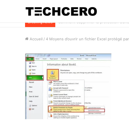
Impossible d’ouvrir un fichier Excel ? Voi
Breaking News
Accueil
/
4 Moyens d’ouvrir un fichier Excel protégé pa