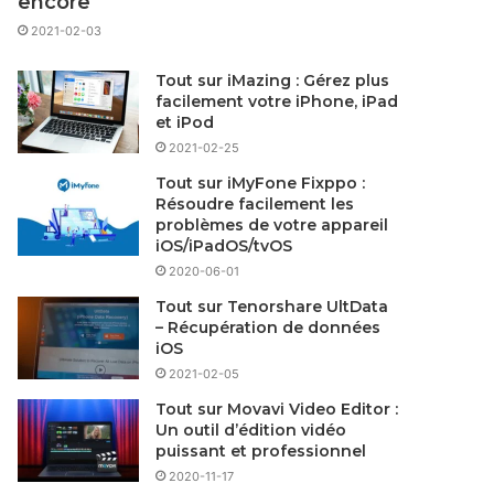
encore
2021-02-03
Tout sur iMazing : Gérez plus
facilement votre iPhone, iPad
et iPod
2021-02-25
Tout sur iMyFone Fixppo :
Résoudre facilement les
problèmes de votre appareil
iOS/iPadOS/tvOS
2020-06-01
Tout sur Tenorshare UltData
– Récupération de données
iOS
2021-02-05
Tout sur Movavi Video Editor :
Un outil d’édition vidéo
puissant et professionnel
2020-11-17