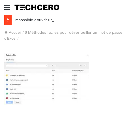
Menu
Impossible d’ouvrir un fichier Excel ? Voici 7 solutions !
Accueil
/
6 Méthodes faciles pour déverrouiller un mot de passe
d’Excel
/