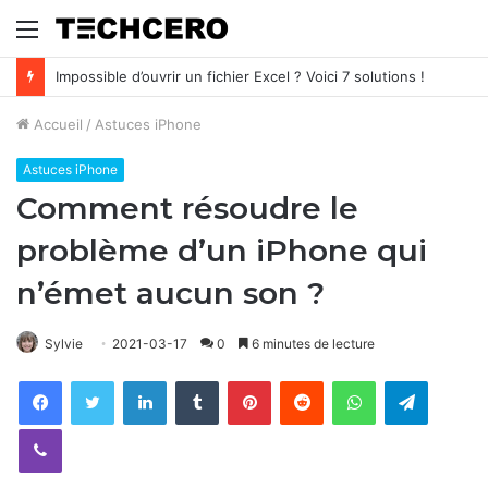
Menu
Impossible d’ouvrir un fichier Excel ? Voici 7 solutions !
Accueil
/
Astuces iPhone
Astuces iPhone
Comment résoudre le
problème d’un iPhone qui
n’émet aucun son ?
Sylvie
2021-03-17
0
6 minutes de lecture
Facebook
Twitter
Linkedin
Tumblr
Pinterest
Reddit
WhatsApp
Telegram
Viber