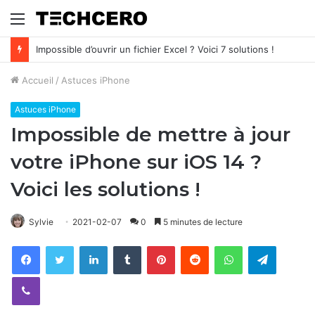
Menu
Impossible d’ouvrir un fichier Excel ? Voici 7 solutions !
Accueil
/
Astuces iPhone
Astuces iPhone
Impossible de mettre à jour
votre iPhone sur iOS 14 ?
Voici les solutions !
Sylvie
2021-02-07
0
5 minutes de lecture
Facebook
Twitter
Linkedin
Tumblr
Pinterest
Reddit
WhatsApp
Telegram
Viber