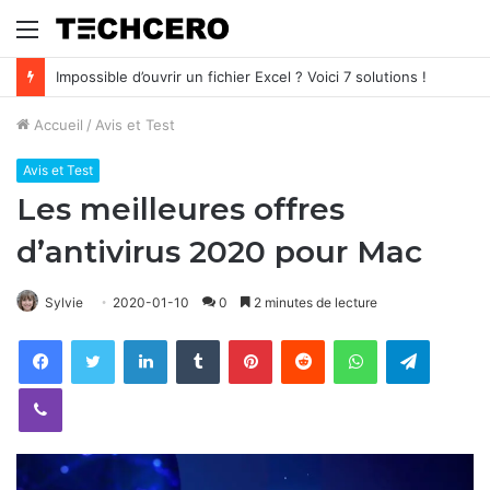
Menu
Impossible d’ouvrir un fichier Excel ? Voici 7 solutions !
Accueil
/
Avis et Test
Avis et Test
Les meilleures offres
d’antivirus 2020 pour Mac
Sylvie
2020-01-10
0
2 minutes de lecture
Facebook
Twitter
Linkedin
Tumblr
Pinterest
Reddit
WhatsApp
Telegram
Viber