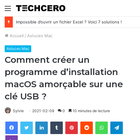
Menu
[RÉSOLU] L’ordinateur est allumé mais l’écran reste noir
Accueil
/
Astuces Mac
Astuces Mac
Comment créer un
programme d’installation
macOS amorçable sur une
clé USB ?
Sylvie
2021-02-09
0
10 minutes de lecture
Facebook
Twitter
Linkedin
Tumblr
Pinterest
Reddit
WhatsApp
Telegram
Viber