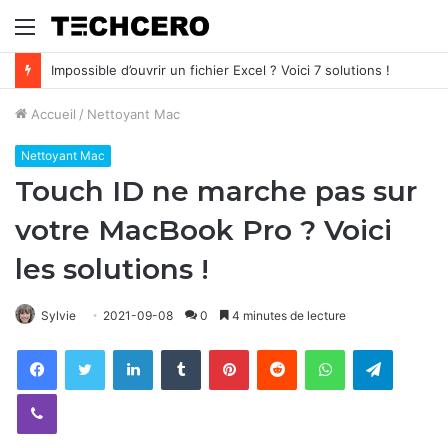
Menu
Impossible d’ouvrir un fichier Excel ? Voici 7 solutions !
Accueil
/
Nettoyant Mac
Nettoyant Mac
Touch ID ne marche pas sur
votre MacBook Pro ? Voici
les solutions !
Sylvie
2021-09-08
0
4 minutes de lecture
Facebook
Twitter
Linkedin
Tumblr
Pinterest
Reddit
WhatsApp
Telegram
Viber